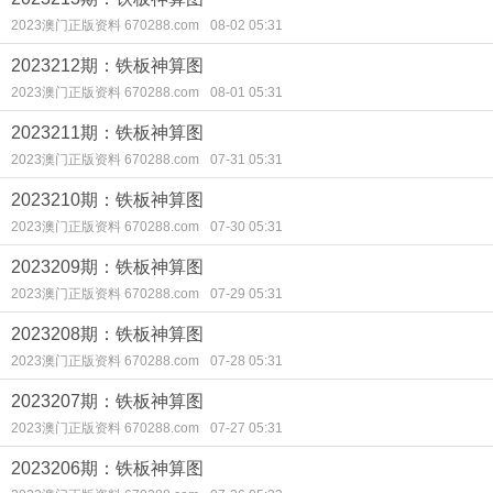
2023澳门正版资料 670288.com
08-02 05:31
2023212期：铁板神算图
2023澳门正版资料 670288.com
08-01 05:31
2023211期：铁板神算图
2023澳门正版资料 670288.com
07-31 05:31
2023210期：铁板神算图
2023澳门正版资料 670288.com
07-30 05:31
2023209期：铁板神算图
2023澳门正版资料 670288.com
07-29 05:31
2023208期：铁板神算图
2023澳门正版资料 670288.com
07-28 05:31
2023207期：铁板神算图
2023澳门正版资料 670288.com
07-27 05:31
2023206期：铁板神算图