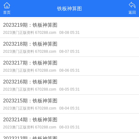
铁板神算图
首页
返回
2023219期：铁板神算图
2023澳门正版资料 670288.com
08-08 05:31
2023218期：铁板神算图
2023澳门正版资料 670288.com
08-07 05:31
2023217期：铁板神算图
2023澳门正版资料 670288.com
08-06 05:31
2023216期：铁板神算图
2023澳门正版资料 670288.com
08-05 05:31
2023215期：铁板神算图
2023澳门正版资料 670288.com
08-04 05:31
2023214期：铁板神算图
2023澳门正版资料 670288.com
08-03 05:31
2023213期：铁板神算图