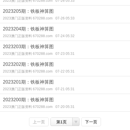
2023澳门正版资料 670288.com
07-26 05:33
2023205期：铁板神算图
2023澳门正版资料 670288.com
07-26 05:33
2023204期：铁板神算图
2023澳门正版资料 670288.com
07-24 05:32
2023203期：铁板神算图
2023澳门正版资料 670288.com
07-23 05:31
2023202期：铁板神算图
2023澳门正版资料 670288.com
07-22 05:31
2023201期：铁板神算图
2023澳门正版资料 670288.com
07-21 05:31
2023200期：铁板神算图
2023澳门正版资料 670288.com
07-20 05:31
上一页
第1页
下一页