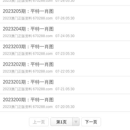
2023澳门正版资料 670288.com
07-26 05:30
2023205期：平特一肖图
2023澳门正版资料 670288.com
07-26 05:30
2023204期：平特一肖图
2023澳门正版资料 670288.com
07-24 05:30
2023203期：平特一肖图
2023澳门正版资料 670288.com
07-23 05:30
2023202期：平特一肖图
2023澳门正版资料 670288.com
07-22 05:30
2023201期：平特一肖图
2023澳门正版资料 670288.com
07-21 05:30
2023200期：平特一肖图
2023澳门正版资料 670288.com
07-20 05:30
上一页
第1页
下一页