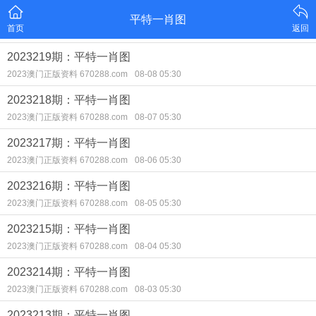
平特一肖图
首页
返回
2023219期：平特一肖图
2023澳门正版资料 670288.com
08-08 05:30
2023218期：平特一肖图
2023澳门正版资料 670288.com
08-07 05:30
2023217期：平特一肖图
2023澳门正版资料 670288.com
08-06 05:30
2023216期：平特一肖图
2023澳门正版资料 670288.com
08-05 05:30
2023215期：平特一肖图
2023澳门正版资料 670288.com
08-04 05:30
2023214期：平特一肖图
2023澳门正版资料 670288.com
08-03 05:30
2023213期：平特一肖图