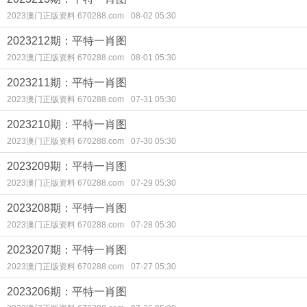
2023澳门正版资料 670288.com
08-02 05:30
2023212期：平特一肖图
2023澳门正版资料 670288.com
08-01 05:30
2023211期：平特一肖图
2023澳门正版资料 670288.com
07-31 05:30
2023210期：平特一肖图
2023澳门正版资料 670288.com
07-30 05:30
2023209期：平特一肖图
2023澳门正版资料 670288.com
07-29 05:30
2023208期：平特一肖图
2023澳门正版资料 670288.com
07-28 05:30
2023207期：平特一肖图
2023澳门正版资料 670288.com
07-27 05:30
2023206期：平特一肖图