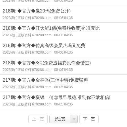
2023澳门正版资料 670288.com
08-06 04:35
218期: ◆官方◆赢20玛(免费公开)
2023澳门正版资料 670288.com
08-06 04:35
218期: ◆官方◆旺大鲜1俏(免费胜收费)奇准无比
2023澳门正版资料 670288.com
08-06 04:35
218期: ◆官方◆传真高级会员八玛又免费
2023澳门正版资料 670288.com
08-06 04:35
218期: ◆官方◆3俏(免费造福彩民你会错过)
2023澳门正版资料 670288.com
08-06 04:35
217期: ◆官方◆金春香(三俏中特)免费猛料
2023澳门正版资料 670288.com
08-05 04:35
217期: ◆官方◆赢钱二俏㊣最早最稳,准到你不敢相信!
2023澳门正版资料 670288.com
08-05 04:35
上一页
第1页
下一页